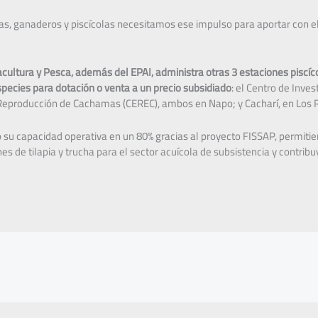
as, ganaderos y piscícolas necesitamos ese impulso para aportar con el
acultura y Pesca, además del EPAI, administra otras 3 estaciones piscí
species para dotación o venta a un precio subsidiado
: el Centro de Inve
e Reproducción de Cachamas (CEREC), ambos en Napo; y Cacharí, en Los 
su capacidad operativa en un 80% gracias al proyecto FISSAP, permitie
es de tilapia y trucha para el sector acuícola de subsistencia y contrib