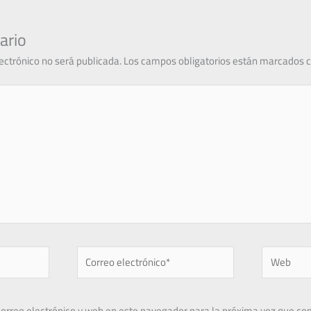
ario
lectrónico no será publicada.
Los campos obligatorios están marcados 
Correo
Web
electrónico*
orreo electrónico y web en este navegador para la próxima vez que co