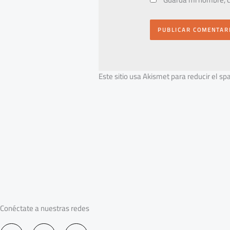
Este sitio usa Akismet para reducir el s
Conéctate a nuestras redes
F
I
Y