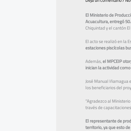
Deja un comentario
/
Not
El Ministerio de Producc
Acuacultura, entregó 50
Chiquintad y el cantón El
El acto se realizó en la E
estaciones piscícolas bu
Además,
el MPCEIP otorg
inician la actividad co
José Manual Iñamagua es 
los beneficiarios del pr
“Agradezco al Ministerio
través de capacitaciones
El representante de prod
territorio, ya que esto 