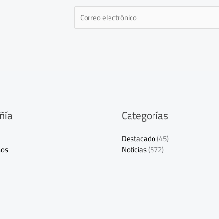
E
m
a
i
l
*
ñía
Categorías
Destacado
(45)
nos
Noticias
(572)