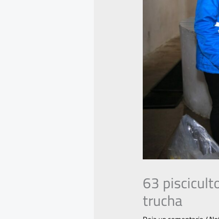
63 piscicult
trucha