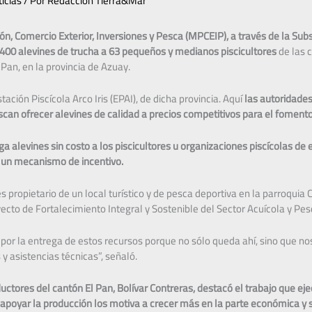
icias
/ Por
Redacción Tierra&Mar
ión, Comercio Exterior, Inversiones y Pesca (MPCEIP), a través de la Sub
.400 alevines de trucha a 63 pequeños y medianos piscicultores
de las 
 Pan, en la provincia de Azuay.
stación Piscícola Arco Iris (EPAI), de dicha provincia. Aquí
las autoridade
scan ofrecer alevines de calidad a precios competitivos para el foment
a alevines sin costo a los piscicultores u organizaciones piscícolas de
mo un mecanismo de incentivo.
propietario de un local turístico y de pesca deportiva en la parroquia C
oyecto de Fortalecimiento Integral y Sostenible del Sector Acuícola y P
 por la entrega de estos recursos porque no sólo queda ahí, sino que n
 y asistencias técnicas”, señaló.
uctores del cantón El Pan, Bolívar Contreras, destacó el trabajo que eje
de apoyar la producción los motiva a crecer más en la parte económica y 