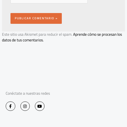
Este sitio usa Akismet para reducir el spam.
Aprende cómo se procesan los
datos de tus comentarios.
Conéctate a nuestras redes
F
I
Y
a
n
o
c
s
u
e
t
t
b
a
u
o
g
b
o
r
e