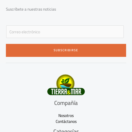
k
a
-
m
Suscríbete a nuestras noticias
f
E
m
a
i
SUBSCRIBIRSE
l
*
Compañía
Nosotros
Contáctanos
Categorías