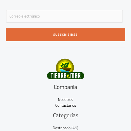
E
m
a
i
SUBSCRIBIRSE
l
*
Compañía
Nosotros
Contáctanos
Categorías
Destacado
(45)