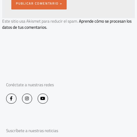
Este sitio usa Akismet para reducir el spam.
Aprende cómo se procesan los
datos de tus comentarios.
Conéctate a nuestras redes
F
I
Y
a
n
o
c
s
u
e
t
t
b
a
u
o
g
b
o
r
e
k
a
-
m
Suscríbete a nuestras noticias
f