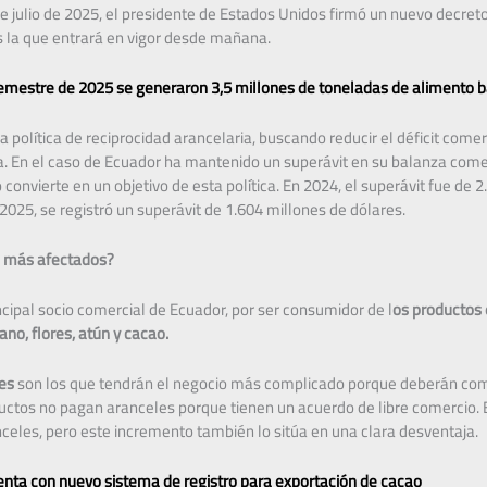
 julio de 2025, el presidente de Estados Unidos firmó un nuevo decreto 
s la que entrará en vigor desde mañana.
semestre de 2025 se generaron 3,5 millones de toneladas de alimento 
política de reciprocidad arancelaria, buscando reducir el déficit comer
ca. En el caso de Ecuador ha mantenido un superávit en su balanza come
 convierte en un objetivo de esta política. En 2024, el superávit fue de 
2025, se registró un superávit de 1.604 millones de dólares.
s más afectados?
ncipal socio comercial de Ecuador, por ser consumidor de l
os productos 
no, flores, atún y cacao.
es
son los que tendrán el negocio más complicado porque deberán com
ctos no pagan aranceles porque tienen un acuerdo de libre comercio. E
eles, pero este incremento también lo sitúa en una clara desventaja.
nta con nuevo sistema de registro para exportación de cacao