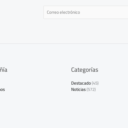
E
m
a
i
l
*
ñía
Categorías
Destacado
(45)
nos
Noticias
(572)