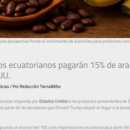
 una perspectiva frente al incremento de aranceles para productos como
os ecuatorianos pagarán 15% de ara
.UU.
icias
/ Por
Redacción Tierra&Mar
anceles impuesta por
Estados Unidos
a los productos provenientes de Ec
 es parte de las decisiones que Donald Trump adoptó al llegar a la presi
uesto un arancel del 10% a las importaciones ecuatorianas a partir del 