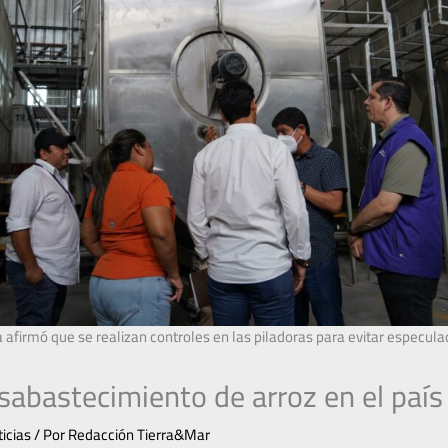
a afirmó que se realizan controles en las piladoras para evitar especulac
sabastecimiento de arroz en el país
icias
/ Por
Redacción Tierra&Mar