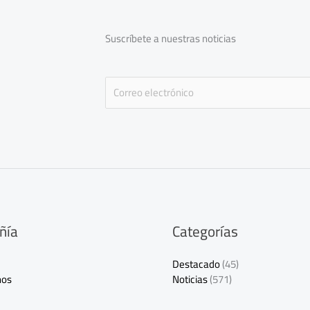
Suscríbete a nuestras noticias
E
m
a
i
l
*
ñía
Categorías
Destacado
(45)
nos
Noticias
(571)