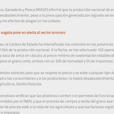
tura, Ganadería y Pesca (MAGP) informó que la producción nacional de a
 desabastecimiento, pese a la preocupación generada por algunos secto
 los efectos de plagas en los cultivos.
 sogata pone en alerta al sector arrocero
s, la Cartera de Estado ha intensificado los controles en las provincias
 94% de la producción nacional. A la fecha, se han efectuado 102 operat
la saca de arroz en cáscara al precio mínimo de sustentación establecid
s para el grano corto, ambos con un 20% de humedad y 5% de impurezas.
roles estrictos para que se respete el precio y se evite cualquier tipo 
d a los consumidores y a los productores: no habrá desabastecimiento 
ricultura, Danilo Palacios.
perativos verifican que las piladoras cuenten con permisos de funciona
emitidos por el INEN, y que el proceso de compra y venta del grano se
ial de precios esté a la vista de los agricultores y que las facturas regis
 e impureza.