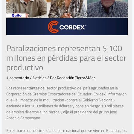
Paralizaciones representan $ 100
millones en pérdidas para el sector
productivo
1 comentario
/
Noticias
/ Por
Redacción Tierra&Mar
Los representantes del sector productivo del país agrupados en la
Corporación de Gremios Exportadores del Ecuador (Cordex) informaron
que «el impacto de la movilización -contra el Gobierno Nacional-
asciende a los 100 millones de dólares y pone en riesgo 10 mil plazas
de empleo directos e indirectos», dijo el presidente del grupo José
Antonio Camposano.
En el marco del décimo día de paro nacional que se vive en Ecuador, los