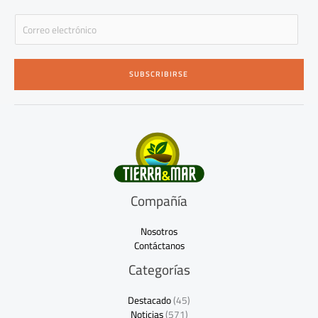
E
m
a
i
SUBSCRIBIRSE
l
*
Compañía
Nosotros
Contáctanos
Categorías
Destacado
(45)
Noticias
(571)