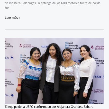
de Biósfera Galápagos La entrega de los 600 motores fuera de borda
fue
Leer más »
Universitarios
promueven
el
turismo
sostenible
El equipo de la USFQ conformado por Alejandra Grandes, Sahara