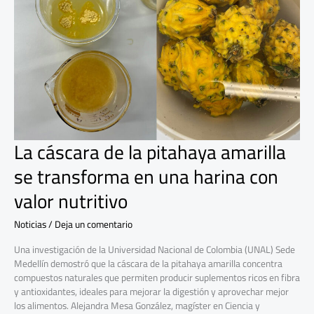
pitahaya
amarilla
se
transforma
en
una
harina
con
valor
nutritivo
La cáscara de la pitahaya amarilla
se transforma en una harina con
valor nutritivo
Noticias
/
Deja un comentario
Una investigación de la Universidad Nacional de Colombia (UNAL) Sede
Medellín demostró que la cáscara de la pitahaya amarilla concentra
compuestos naturales que permiten producir suplementos ricos en fibra
y antioxidantes, ideales para mejorar la digestión y aprovechar mejor
los alimentos. Alejandra Mesa González, magíster en Ciencia y