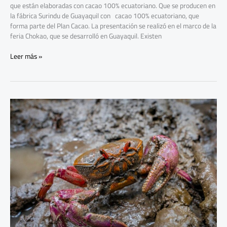
que están elaboradas con cacao 100% ecuatoriano. Que se producen en
la fábrica Surindu de Guayaquil con cacao 100% ecuatoriano, que
forma parte del Plan Cacao. La presentación se realizó en el marco de la
feria Chokao, que se desarrolló en Guayaquil. Existen
Leer más »
La
veda
del
cangrejo
rojo
empezará
el
1
de
septiembre
y
durará
30