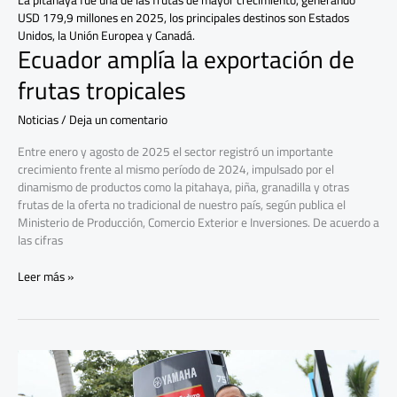
La pitahaya fue una de las frutas de mayor crecimiento, generando
USD 179,9 millones en 2025, los principales destinos son Estados
Unidos, la Unión Europea y Canadá.
Ecuador amplía la exportación de
frutas tropicales
Noticias
/
Deja un comentario
Entre enero y agosto de 2025 el sector registró un importante
crecimiento frente al mismo período de 2024, impulsado por el
dinamismo de productos como la pitahaya, piña, granadilla y otras
frutas de la oferta no tradicional de nuestro país, según publica el
Ministerio de Producción, Comercio Exterior e Inversiones. De acuerdo a
las cifras
Leer más »
600
pescadores
recibieron