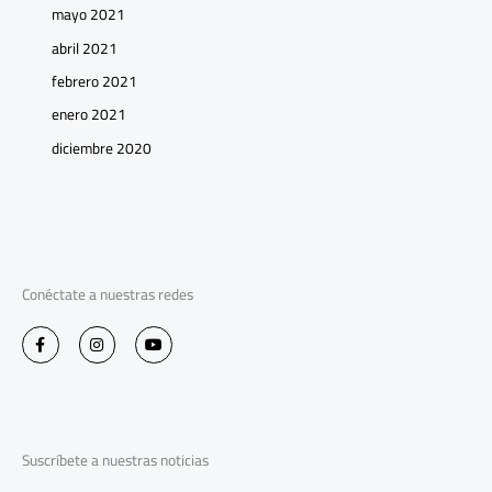
mayo 2021
abril 2021
febrero 2021
enero 2021
diciembre 2020
Conéctate a nuestras redes
F
I
Y
a
n
o
c
s
u
e
t
t
b
a
u
o
g
b
o
r
e
k
a
-
m
Suscríbete a nuestras noticias
f