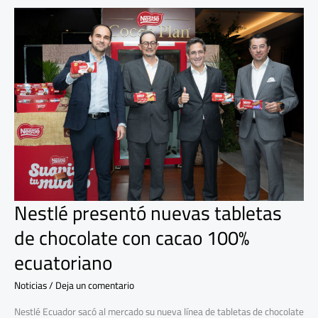
Nestlé
presentó
nuevas
tabletas
de
chocolate
con
cacao
100%
ecuatoriano
Nestlé presentó nuevas tabletas
de chocolate con cacao 100%
ecuatoriano
Noticias
/
Deja un comentario
Nestlé Ecuador sacó al mercado su nueva línea de tabletas de chocolate