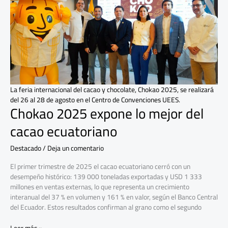
lo
mejor
del
cacao
ecuatoriano
La feria internacional del cacao y chocolate, Chokao 2025, se realizará
del 26 al 28 de agosto en el Centro de Convenciones UEES.
Chokao 2025 expone lo mejor del
cacao ecuatoriano
Destacado
/
Deja un comentario
El primer trimestre de 2025 el cacao ecuatoriano cerró con un
desempeño histórico: 139 000 toneladas exportadas y USD 1 333
millones en ventas externas, lo que representa un crecimiento
interanual del 37 % en volumen y 161 % en valor, según el Banco Central
del Ecuador. Estos resultados confirman al grano como el segundo
Leer más »