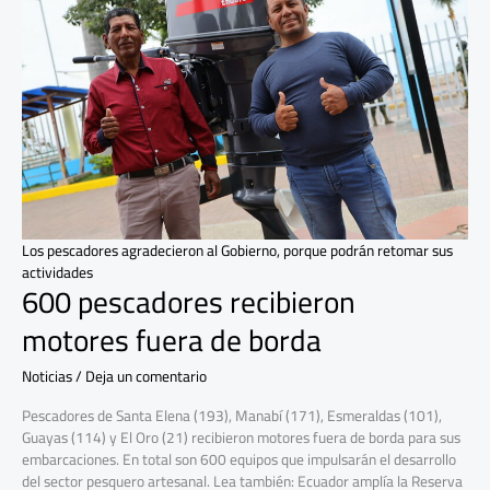
motores
fuera
de
borda
Los pescadores agradecieron al Gobierno, porque podrán retomar sus
actividades
600 pescadores recibieron
motores fuera de borda
Noticias
/
Deja un comentario
Pescadores de Santa Elena (193), Manabí (171), Esmeraldas (101),
Guayas (114) y El Oro (21) recibieron motores fuera de borda para sus
embarcaciones. En total son 600 equipos que impulsarán el desarrollo
del sector pesquero artesanal. Lea también: Ecuador amplía la Reserva