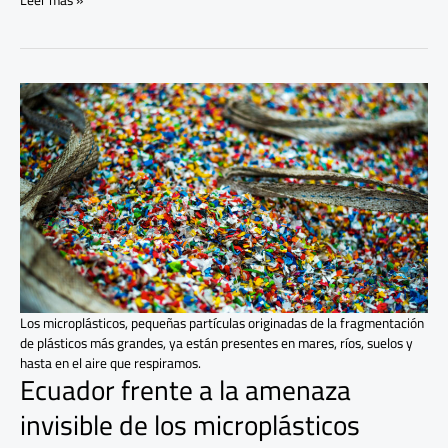
Ecuador
frente
a
la
amenaza
invisible
de
los
microplásticos
Los microplásticos, pequeñas partículas originadas de la fragmentación
de plásticos más grandes, ya están presentes en mares, ríos, suelos y
hasta en el aire que respiramos.
Ecuador frente a la amenaza
invisible de los microplásticos