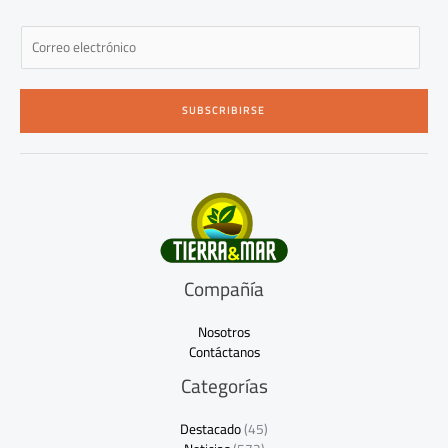
E
m
a
i
SUBSCRIBIRSE
l
*
Compañía
Nosotros
Contáctanos
Categorías
Destacado
(45)