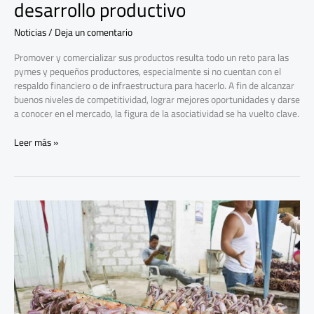
desarrollo productivo
Noticias
/
Deja un comentario
Promover y comercializar sus productos resulta todo un reto para las
pymes y pequeños productores, especialmente si no cuentan con el
respaldo financiero o de infraestructura para hacerlo. A fin de alcanzar
buenos niveles de competitividad, lograr mejores oportunidades y darse
a conocer en el mercado, la figura de la asociatividad se ha vuelto clave.
Leer más »
La
veda
del
cangrejo
rojo
inicia
el
1