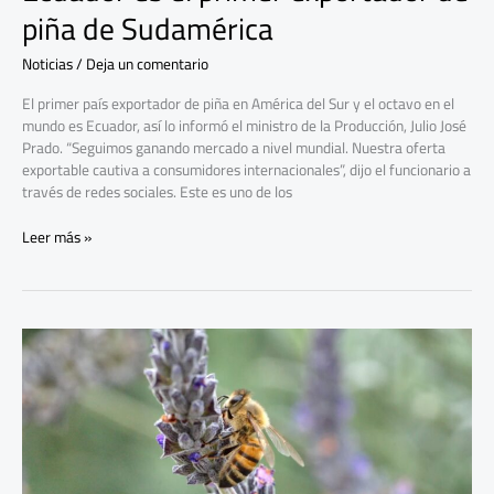
piña de Sudamérica
Noticias
/
Deja un comentario
El primer país exportador de piña en América del Sur y el octavo en el
mundo es Ecuador, así lo informó el ministro de la Producción, Julio José
Prado. “Seguimos ganando mercado a nivel mundial. Nuestra oferta
exportable cautiva a consumidores internacionales”, dijo el funcionario a
través de redes sociales. Este es uno de los
Leer más »
Proyecto
impulsa
espacios
seguros
para
las
abejas