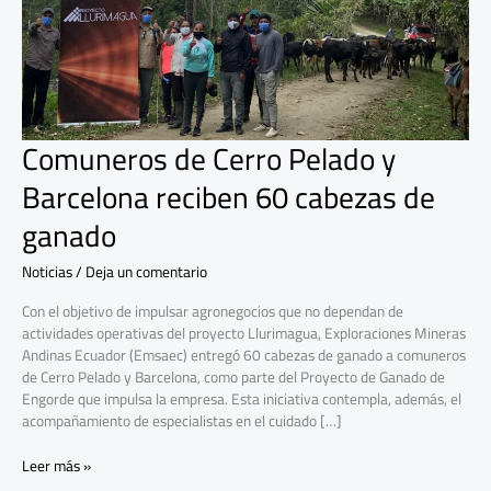
reciben
60
cabezas
de
ganado
Comuneros de Cerro Pelado y
Barcelona reciben 60 cabezas de
ganado
Noticias
/
Deja un comentario
Con el objetivo de impulsar agronegocios que no dependan de
actividades operativas del proyecto Llurimagua, Exploraciones Mineras
Andinas Ecuador (Emsaec) entregó 60 cabezas de ganado a comuneros
de Cerro Pelado y Barcelona, como parte del Proyecto de Ganado de
Engorde que impulsa la empresa. Esta iniciativa contempla, además, el
acompañamiento de especialistas en el cuidado […]
Leer más »