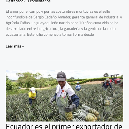
Destacado
/
3 comentarios
El amor por el campo y por las costumbres montuvias es el sello
inconfundible de Sergio Cedeño Amador, gerente general de Industrial y
Agrícola Cañas, un guayaquileño nacido hace 70 años cuya vida se ha
desarrollado entre la agricultura, la ganadería y la gente de la costa
ecuatoriana. Este idilio comenzó a tomar forma desde
Leer más »
Ecuador
es
el
primer
exportador
de
piña
de
Sudamérica
Ecuador es el primer exportador de