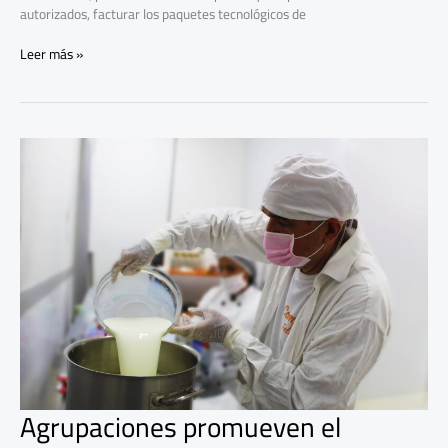
autorizados, facturar los paquetes tecnológicos de
Leer más »
Agrupaciones
promueven
el
desarrollo
productivo
Agrupaciones promueven el