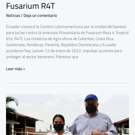
Fusarium R4T
Noticias
/
Deja un comentario
Ecuador convocó la Cumbre Latinoamericana por la Unidad del banano
para luchar contra la amenaza fitosanitaria de Fusarium Raza 4 Tropical
(Foc R4T). Los ministros de Agricultura de Colombia, Costa Rica,
Guatemala, Honduras, Panamá, República Dominicana y Ecuador
acordaron hoy, jueves 12 de enero de 2022, impulsar acciones para
proteger al sector bananero. Plantean que
Leer más »
Agricultores
de
Guayas
reciben
créditos
al
1%