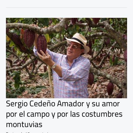
Sergio
Cedeño
Amador
y
su
amor
por
el
campo
y
por
las
costumbres
montuvias
Sergio Cedeño Amador y su amor
por el campo y por las costumbres
montuvias