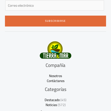
E
m
a
i
SUBSCRIBIRSE
l
*
Compañía
Nosotros
Contáctanos
Categorías
Destacado
(45)
Noticias
(572)