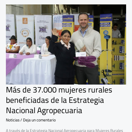
Más
de
37.000
mujeres
rurales
beneficiadas
de
la
Estrategia
Nacional
Agropecuaria
Más de 37.000 mujeres rurales
beneficiadas de la Estrategia
Nacional Agropecuaria
Noticias
/
Deja un comentario
A través de la Estrategia Nacional Agropecuaria para Mujeres Rurales