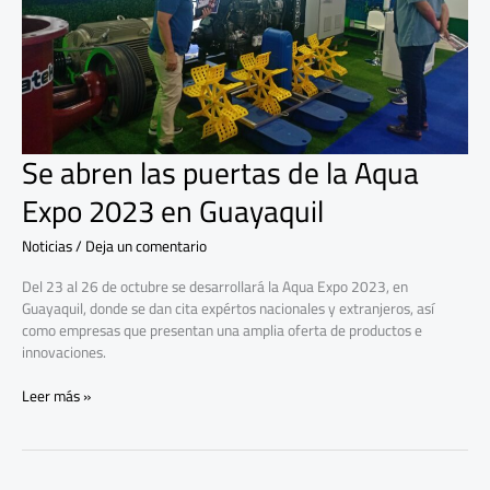
2023
en
Guayaquil
Se abren las puertas de la Aqua
Expo 2023 en Guayaquil
Noticias
/
Deja un comentario
Del 23 al 26 de octubre se desarrollará la Aqua Expo 2023, en
Guayaquil, donde se dan cita expértos nacionales y extranjeros, así
como empresas que presentan una amplia oferta de productos e
innovaciones.
Leer más »