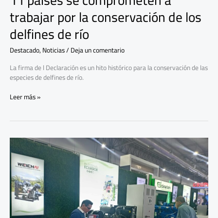
11 países se comprometen a
trabajar por la conservación de los
delfines de río
Destacado
,
Noticias
/
Deja un comentario
La firma de l Declaración es un hito histórico para la conservación de las
especies de delfines de río.
Leer más »
Se
abren
las
puertas
de
la
Aqua
Expo