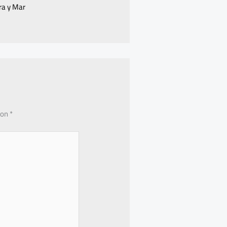
rra y Mar
con
*