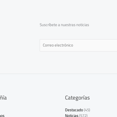
Suscríbete a nuestras noticias
E
m
a
i
l
*
ñía
Categorías
Destacado
(45)
nos
Noticias
(572)