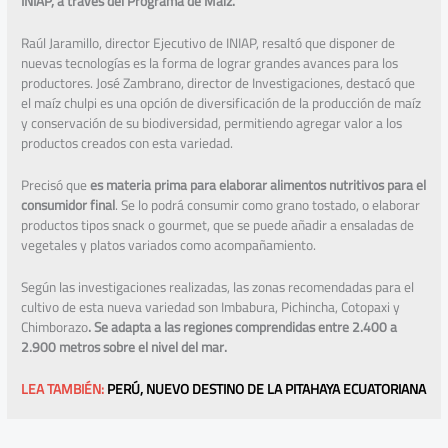
INIAP, a trav
é
s del Programa de Ma
í
z.
Raúl Jaramillo, director Ejecutivo de INIAP, resaltó que disponer de
nuevas tecnologías es la forma de lograr grandes avances para los
productores. José Zambrano, director de Investigaciones, destacó que
el maíz chulpi es una opción de diversificación de la producción de maíz
y conservación de su biodiversidad, permitiendo agregar valor a los
productos creados con esta variedad.
Precisó que
es materia prima para elaborar alimentos nutritivos para el
consumidor final
. Se lo podrá consumir como grano tostado, o elaborar
productos tipos snack o gourmet, que se puede añadir a ensaladas de
vegetales y platos variados como acompañamiento.
Según las investigaciones realizadas, las zonas recomendadas para el
cultivo de esta nueva variedad son Imbabura, Pichincha, Cotopaxi y
Chimborazo
. Se adapta a las regiones comprendidas entre 2.400 a
2.900 metros sobre el nivel del mar.
LEA TAMBIÉN:
PERÚ, NUEVO DESTINO DE LA PITAHAYA ECUATORIANA