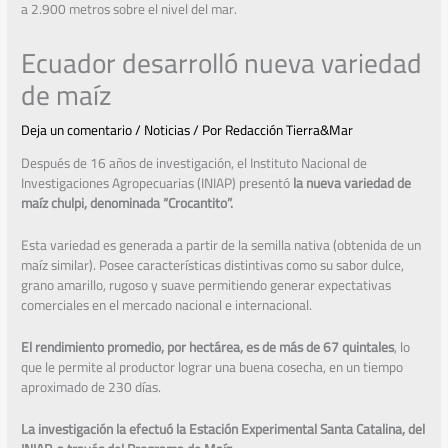
a 2.900 metros sobre el nivel del mar.
Ecuador desarrolló nueva variedad
de maíz
Deja un comentario
/
Noticias
/ Por
Redacción Tierra&Mar
Después de 16 años de investigación, el Instituto Nacional de
Investigaciones Agropecuarias (INIAP) presentó
la nueva variedad de
maíz chulpi, denominada “Crocantito”.
Esta variedad es generada a partir de la semilla nativa (obtenida de un
maíz similar). Posee características distintivas como su sabor dulce,
grano amarillo, rugoso y suave permitiendo generar expectativas
comerciales en el mercado nacional e internacional.
El rendimiento promedio, por hect
á
rea, es de m
á
s de 67 quintales
, lo
que le permite al productor lograr una buena cosecha, en un tiempo
aproximado de 230 días.
La investigaci
ó
n la efectu
ó
la Estaci
ó
n Experimental Santa Catalina, del