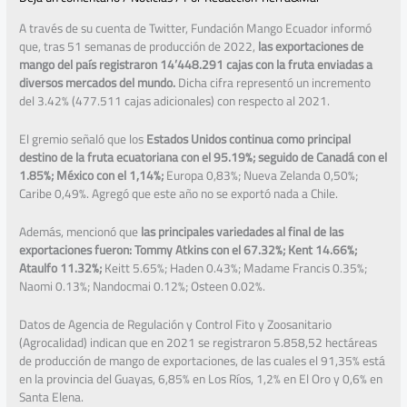
A través de su cuenta de Twitter, Fundación Mango Ecuador informó
que, tras 51 semanas de producción de 2022,
las exportaciones de
mango del país registraron 14’448.291 cajas con la fruta enviadas a
diversos mercados del mundo.
Dicha cifra representó un incremento
del 3.42% (477.511 cajas adicionales) con respecto al 2021.
El gremio señaló que los
Estados Unidos continua como principal
destino de la fruta ecuatoriana con el 95.19%; seguido de Canadá con el
1.85%; México con el 1,14%;
Europa 0,83%; Nueva Zelanda 0,50%;
Caribe 0,49%. Agregó que este año no se exportó nada a Chile.
Además, mencionó que
las principales variedades al final de las
exportaciones fueron: Tommy Atkins con el 67.32%; Kent 14.66%;
Ataulfo 11.32%;
Keitt 5.65%; Haden 0.43%; Madame Francis 0.35%;
Naomi 0.13%; Nandocmai 0.12%; Osteen 0.02%.
Datos de Agencia de Regulación y Control Fito y Zoosanitario
(Agrocalidad) indican que en 2021 se registraron 5.858,52 hectáreas
de producción de mango de exportaciones, de las cuales el 91,35% está
en la provincia del Guayas, 6,85% en Los Ríos, 1,2% en El Oro y 0,6% en
Santa Elena.