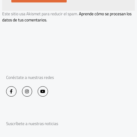
Este sitio usa Akismet para reducir el spam.
Aprende cómo se procesan los
datos de tus comentarios.
Conéctate a nuestras redes
F
I
Y
a
n
o
c
s
u
e
t
t
b
a
u
o
g
b
o
r
e
k
a
-
m
Suscríbete a nuestras noticias
f