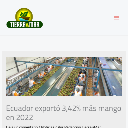
Ir
al
contenido
Ecuador exportó 3,42% más mango
en 2022
Deja un comentario
/
Noticias
/ Por
Redacción Tierra&Mar