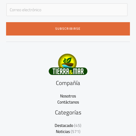
E
m
a
i
SUBSCRIBIRSE
l
*
Compañía
Nosotros
Contáctanos
Categorías
Destacado
(45)
Noticias
(571)