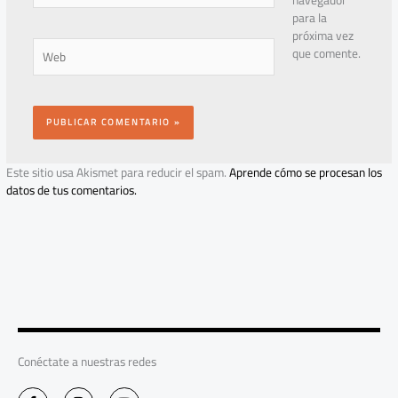
para la
próxima vez
Web
que comente.
Este sitio usa Akismet para reducir el spam.
Aprende cómo se procesan los
datos de tus comentarios.
Conéctate a nuestras redes
F
I
Y