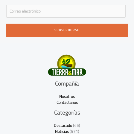
E
m
a
i
SUBSCRIBIRSE
l
*
Compañía
Nosotros
Contáctanos
Categorías
Destacado
(45)
Noticias
(571)