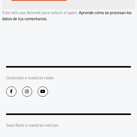
Este sitio usa Akismet para reducir el spam.
Aprende cómo se procesan los
datos de tus comentarios.
Conéctate a nuestras redes
F
I
Y
a
n
o
c
s
u
e
t
t
b
a
u
o
g
b
o
r
e
k
a
-
m
Suscríbete a nuestras noticias
f