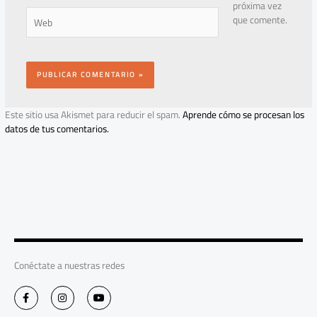
próxima vez
Web
que comente.
Este sitio usa Akismet para reducir el spam.
Aprende cómo se procesan los
datos de tus comentarios.
Conéctate a nuestras redes
F
I
Y
a
n
o
c
s
u