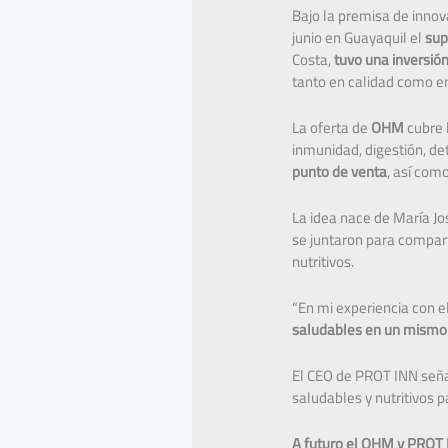
Bajo la premisa de innov
junio en Guayaquil el
sup
Costa,
tuvo una inversió
tanto en calidad como en
La oferta de
OHM
cubre 
inmunidad, digestión, det
punto de venta
, así com
La idea nace de María Jos
se juntaron para compart
nutritivos.
“En mi experiencia con el
saludables en un mismo 
El CEO de PROT INN seña
saludables y nutritivos 
A futuro el OHM y PROT 