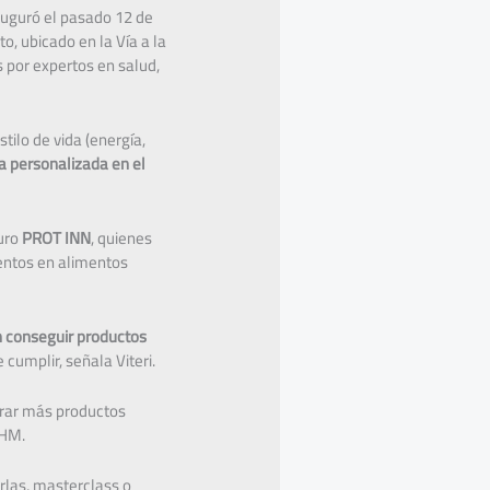
nauguró el pasado 12 de
o, ubicado en la Vía a la
por expertos en salud,
ilo de vida (energía,
 personalizada en el
turo
PROT INN
, quienes
ientos en alimentos
en conseguir productos
umplir, señala Viteri.
prar más productos
OHM.
arlas, masterclass o