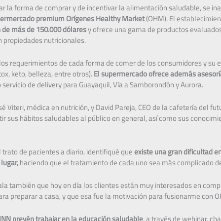
ar la forma de comprar y de incentivar la alimentación saludable, se i
ermercado premium Orígenes Healthy Market
(OHM). El establecimient
n de más de 150.000 dólares
y ofrece una gama de productos evaluados 
 propiedades nutricionales.
los requerimientos de cada forma de comer de los consumidores y su est
ox, keto, belleza, entre otros).
El supermercado ofrece además asesoría
o servicio de delivery para Guayaquil, Vía a Samborondón y Aurora.
é Viteri, médica en nutrición, y David Pareja, CEO de la cafetería del fu
ir sus hábitos saludables al público en general, así como sus conocim
 trato de pacientes a diario, identifiqué que
existe una gran dificultad 
lugar,
haciendo que el tratamiento de cada uno sea más complicado de c
la también que hoy en día los clientes están muy interesados en com
para preparar a casa, y que esa fue la motivación para fusionarme con 
INN prevén trabajar en la educación saludable
, a través de webinar, ch