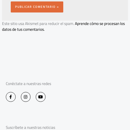
Este sitio usa Akismet para reducir el spam.
Aprende cómo se procesan los
datos de tus comentarios.
Conéctate a nuestras redes
F
I
Y
a
n
o
c
s
u
e
t
t
b
a
u
o
g
b
o
r
e
k
a
-
m
Suscríbete a nuestras noticias