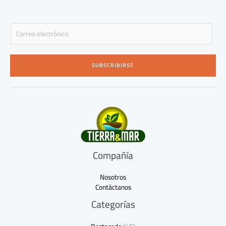
f
E
m
a
i
SUBSCRIBIRSE
l
*
Compañía
Nosotros
Contáctanos
Categorías