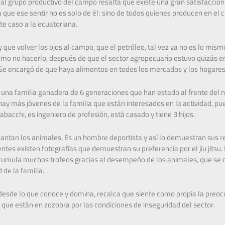
al grupo productivo del campo resalta que existe una gran satisfacción 
a que ese sentir no es solo de él; sino de todos quienes producen en el
te caso a la ecuatoriana.
 que volver los ojos al campo, que el petróleo, tal vez ya no es lo mis
omo no hacerlo, después de que el sector agropecuario estuvo quizás
Se encargó de que haya alimentos en todos los mercados y los hogares
una familia ganadera de 6 generaciones que han estado al frente del neg
hay más jóvenes de la familia que están interesados en la actividad, pu
abacchi, es ingeniero de profesión, está casado y tiene 3 hijos.
cantan los animales. Es un hombre deportista y así lo demuestran sus 
ntes existen fotografías que demuestran su preferencia por el jiu jitsu.
acumula muchos trofeos gracias al desempeño de los animales, que se c
 de la familia.
 desde lo que conoce y domina, recalca que siente como propia la preo
ue están en zozobra por las condiciones de inseguridad del sector.