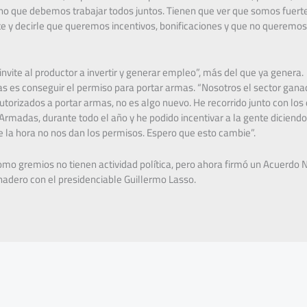
sino que debemos trabajar todos juntos. Tienen que ver que somos fuer
e y decirle que queremos incentivos, bonificaciones y que no queremos
invite al productor a invertir y generar empleo”, más del que ya genera.
as es conseguir el permiso para portar armas. “Nosotros el sector gan
orizados a portar armas, no es algo nuevo. He recorrido junto con lo
Armadas, durante todo el año y he podido incentivar a la gente diciendo
de la hora no nos dan los permisos. Espero que esto cambie”.
o gremios no tienen actividad política, pero ahora firmó un Acuerdo N
nadero con el presidenciable Guillermo Lasso.