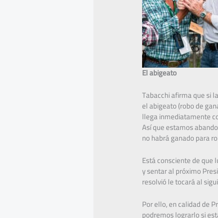
El abigeato
Tabacchi afirma que si l
el abigeato (robo de gan
llega inmediatamente com
Así que estamos abandona
no habrá ganado para ro
Está consciente de que l
y sentar al próximo Presi
resolvió le tocará al sigu
Por ello, en calidad de 
podremos lograrlo si est