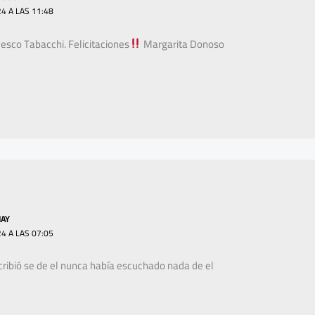
4 A LAS 11:48
esco Tabacchi. Felicitaciones
Margarita Donoso
AY
4 A LAS 07:05
cribió se de el nunca había escuchado nada de el