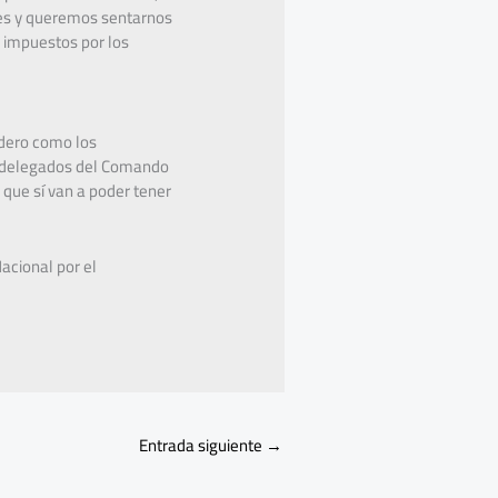
tes y queremos sentarnos
 impuestos por los
adero como los
s delegados del Comando
 que sí van a poder tener
acional por el
Entrada siguiente
→