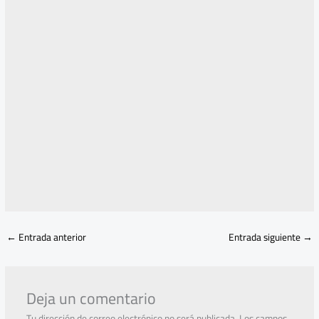
←
Entrada anterior
Entrada siguiente
→
Deja un comentario
Tu dirección de correo electrónico no será publicada.
Los campos