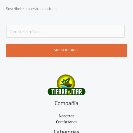
k
a
-
m
Suscríbete a nuestras noticias
f
E
m
a
i
SUBSCRIBIRSE
l
*
Compañía
Nosotros
Contáctanos
Categorías