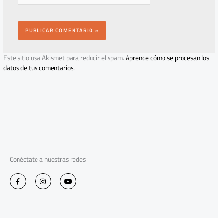
Este sitio usa Akismet para reducir el spam.
Aprende cómo se procesan los
datos de tus comentarios.
Conéctate a nuestras redes
F
I
Y
a
n
o
c
s
u
e
t
t
b
a
u
o
g
b
o
r
e