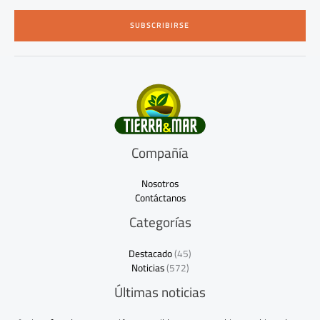
a
i
SUBSCRIBIRSE
l
*
Compañía
Nosotros
Contáctanos
Categorías
Destacado
(45)
Noticias
(572)
Últimas noticias