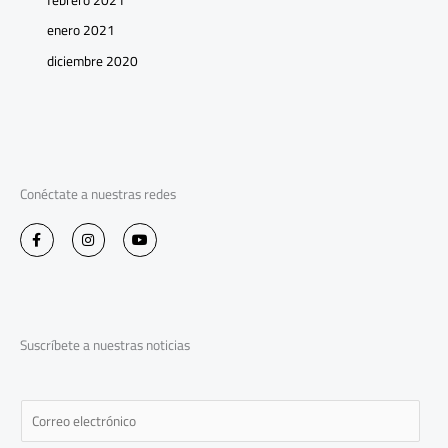
enero 2021
diciembre 2020
Conéctate a nuestras redes
F
I
Y
a
n
o
c
s
u
e
t
t
b
a
u
o
g
b
o
r
e
k
a
-
m
Suscríbete a nuestras noticias
f
E
m