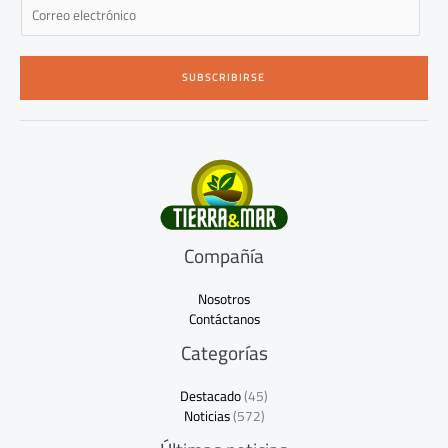
E
m
a
i
SUBSCRIBIRSE
l
*
Compañía
Nosotros
Contáctanos
Categorías
Destacado
(45)
Noticias
(572)