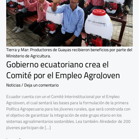
el
Empleo
AgroJoven
Tierra y Mar: Productores de Guayas recibieron beneficios por parte del
Ministerio de Agricultura.
Gobierno ecuatoriano crea el
Comité por el Empleo AgroJoven
Noticias
/
Deja un comentario
Ecuador cuenta con un el Comité Interinstitucional por el Empleo
AgroJoven, el cual sentará las bases para la formulación de la primera
Política Agropecuaria para los jóvenes rurales, que será construida con
el objetivo de garantizar la integración de este grupo etario en los
sistemas agroalimentarios sostenibles. Lea también: Alrededor de 200
jóvenes participan de […]