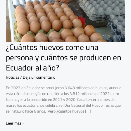
cuántos
se
producen
en
Ecuador
al
año?
¿Cuántos huevos come una
persona y cuántos se producen en
Ecuador al año?
Noticias
/
Deja un comentario
En 2023 en Ecuador se produjeron 3.648 millones de huevos, aunque
esta cifra disminuyó con relación a los 3.812 millones de 2022; pero
fue mayor a lo producido en 2021 y 2020. Cada tercer viernes de
marzo los ecuatorianos celebran el Día Nacional del Huevo, fecha que
se instauró hace 6 años. Pero ¿cuántos huevos […]
Leer más »