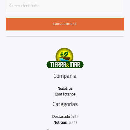
E
m
a
i
SUBSCRIBIRSE
l
*
Compañía
Nosotros
Contáctanos
Categorías
Destacado
(45)
Noticias
(571)