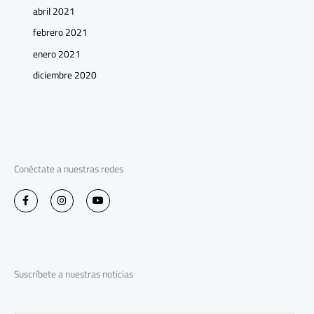
abril 2021
febrero 2021
enero 2021
diciembre 2020
Conéctate a nuestras redes
F
I
Y
a
n
o
c
s
u
e
t
t
b
a
u
o
g
b
o
r
e
k
a
-
m
Suscríbete a nuestras noticias
f