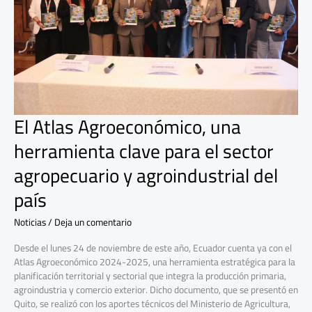
para
el
sector
agropecuario
y
agroindustrial
del
país
El Atlas Agroeconómico, una
herramienta clave para el sector
agropecuario y agroindustrial del
país
Noticias
/
Deja un comentario
Desde el lunes 24 de noviembre de este año, Ecuador cuenta ya con el
Atlas Agroeconómico 2024-2025, una herramienta estratégica para la
planificación territorial y sectorial que integra la producción primaria,
agroindustria y comercio exterior. Dicho documento, que se presentó en
Quito, se realizó con los aportes técnicos del Ministerio de Agricultura,