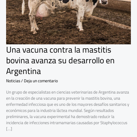
avanza
su
desarrollo
en
Argentina
Una vacuna contra la mastitis
bovina avanza su desarrollo en
Argentina
Noticias
/
Deja un comentario
Un grupo de especialistas en ciencias veterinarias de Argentina avanza
en la creación de una vacuna para prevenir la mastitis bovina, una
enfermedad infecciosa que es uno de los mayores desafíos sanitarios y
económicos para la industria láctea mundial. Según resultados
preliminares, la vacuna experimental ha demostrado reducir la
incidencia de infecciones intramamarias causadas por Staphylococcus
[…]