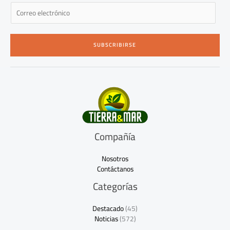
E
m
a
i
SUBSCRIBIRSE
l
*
Compañía
Nosotros
Contáctanos
Categorías
Destacado
(45)
Noticias
(572)