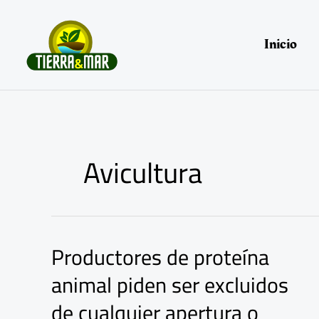
Ir
al
contenido
Inicio
Avicultura
Productores de proteína
Productores
de
animal piden ser excluidos
proteína
animal
de cualquier apertura o
piden