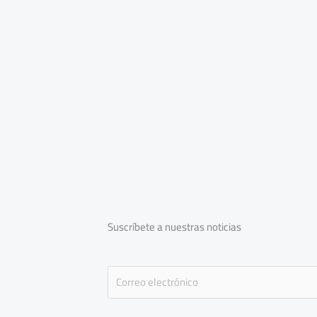
Suscríbete a nuestras noticias
E
m
a