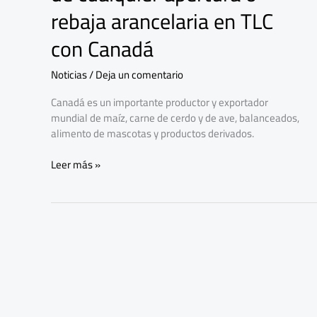
ser
rebaja arancelaria en TLC
excluidos
con Canadá
de
cualquier
apertura
Noticias
/
Deja un comentario
o
Canadá es un importante productor y exportador
rebaja
mundial de maíz, carne de cerdo y de ave, balanceados,
arancelaria
alimento de mascotas y productos derivados.
en
TLC
Leer más »
con
Canadá