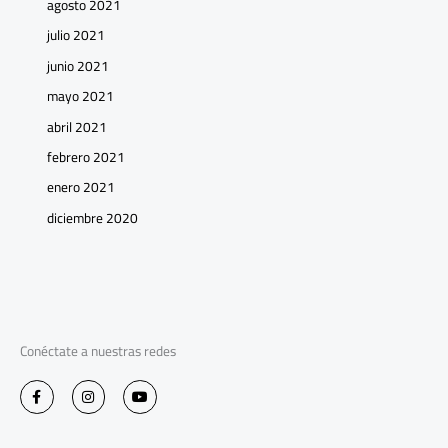
agosto 2021
julio 2021
junio 2021
mayo 2021
abril 2021
febrero 2021
enero 2021
diciembre 2020
Conéctate a nuestras redes
F
I
Y
a
n
o
c
s
u
e
t
t
b
a
u