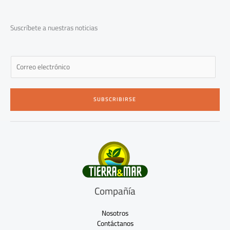
o
g
b
o
r
e
k
a
-
m
Suscríbete a nuestras noticias
f
E
m
a
i
SUBSCRIBIRSE
l
*
Compañía
Nosotros
Contáctanos