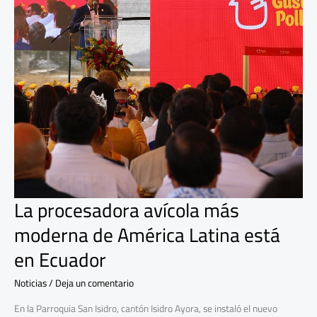
América
Latina
está
en
Ecuador
La procesadora avícola más
moderna de América Latina está
en Ecuador
Noticias
/
Deja un comentario
En la Parroquia San Isidro, cantón Isidro Ayora, se instaló el nuevo