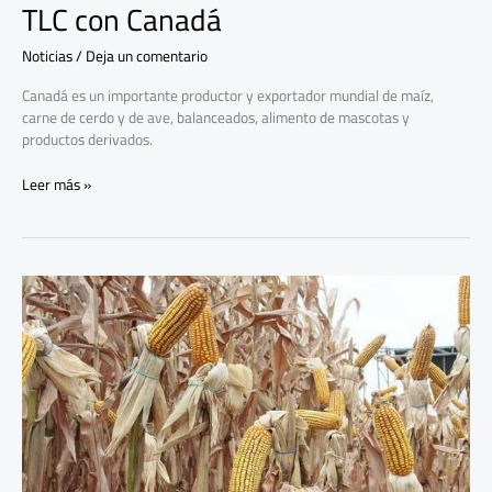
TLC con Canadá
Noticias
/
Deja un comentario
Canadá es un importante productor y exportador mundial de maíz,
carne de cerdo y de ave, balanceados, alimento de mascotas y
productos derivados.
Leer más »
Preocupación
por
el
comportamiento
al
alza
del
precio
de
maíz