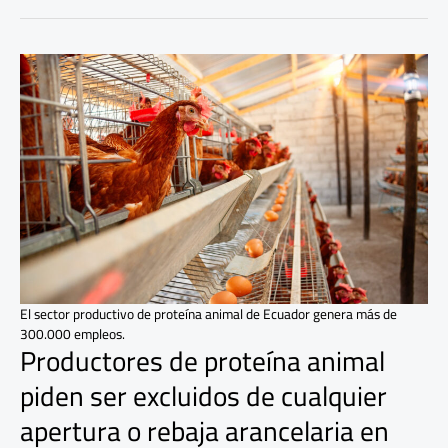
Productores
de
proteína
animal
piden
ser
excluidos
de
cualquier
apertura
o
rebaja
arancelaria
El sector productivo de proteína animal de Ecuador genera más de
en
300.000 empleos.
TLC
Productores de proteína animal
con
Canadá
piden ser excluidos de cualquier
apertura o rebaja arancelaria en