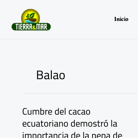
Ir
al
contenido
Inicio
Balao
Cumbre del cacao
Cumbre
del
ecuatoriano demostró la
cacao
ecuatoriano
importancia de la pepa de
demostró