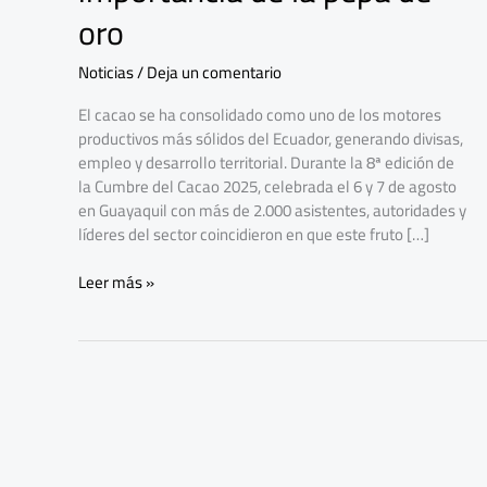
la
oro
importancia
de
Noticias
/
Deja un comentario
la
pepa
El cacao se ha consolidado como uno de los motores
de
productivos más sólidos del Ecuador, generando divisas,
oro
empleo y desarrollo territorial. Durante la 8ª edición de
la Cumbre del Cacao 2025, celebrada el 6 y 7 de agosto
en Guayaquil con más de 2.000 asistentes, autoridades y
líderes del sector coincidieron en que este fruto […]
Leer más »