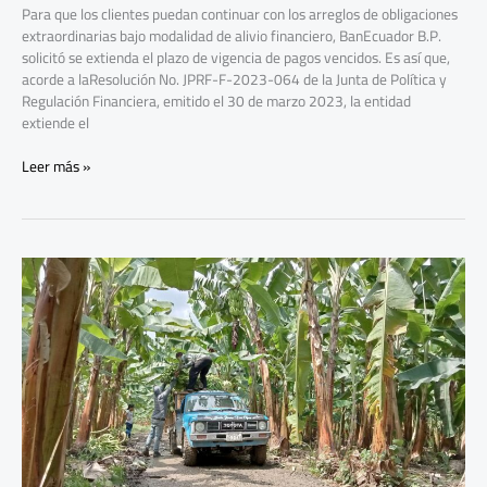
Para que los clientes puedan continuar con los arreglos de obligaciones
extraordinarias bajo modalidad de alivio financiero, BanEcuador B.P.
solicitó se extienda el plazo de vigencia de pagos vencidos. Es así que,
acorde a laResolución No. JPRF-F-2023-064 de la Junta de Política y
Regulación Financiera, emitido el 30 de marzo 2023, la entidad
extiende el
Leer más »
Productores
de
plátano
recibirán
kits
de
bioseguridad
y
créditos