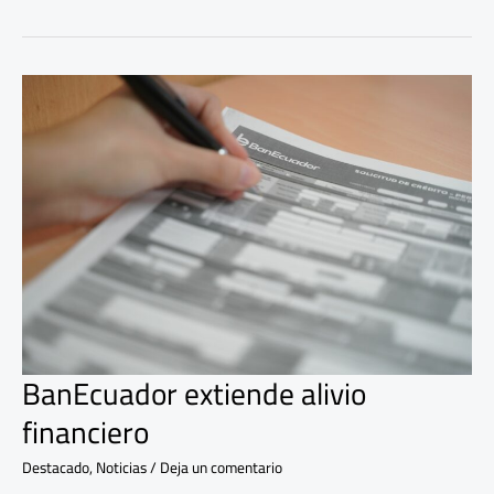
BanEcuador
extiende
alivio
financiero
BanEcuador extiende alivio
financiero
Destacado
,
Noticias
/
Deja un comentario