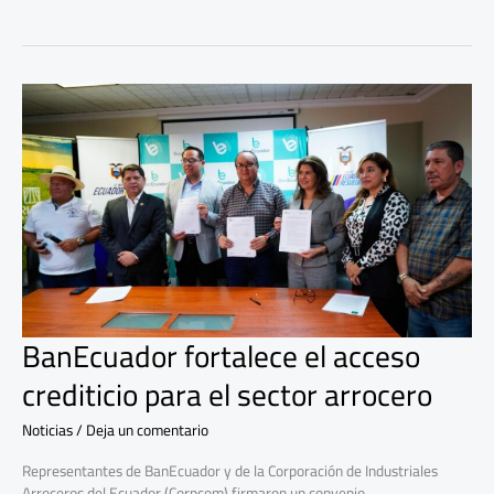
BanEcuador
fortalece
el
acceso
crediticio
para
el
sector
arrocero
BanEcuador fortalece el acceso
crediticio para el sector arrocero
Noticias
/
Deja un comentario
Representantes de BanEcuador y de la Corporación de Industriales
Arroceros del Ecuador (Corpcom) firmaron un convenio