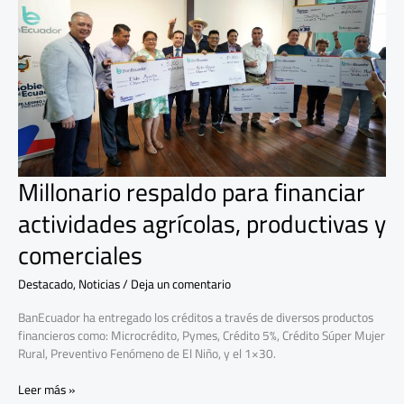
actividades
agrícolas,
productivas
y
comerciales
Millonario respaldo para financiar
actividades agrícolas, productivas y
comerciales
Destacado
,
Noticias
/
Deja un comentario
BanEcuador ha entregado los créditos a través de diversos productos
financieros como: Microcrédito, Pymes, Crédito 5%, Crédito Súper Mujer
Rural, Preventivo Fenómeno de El Niño, y el 1×30.
Leer más »