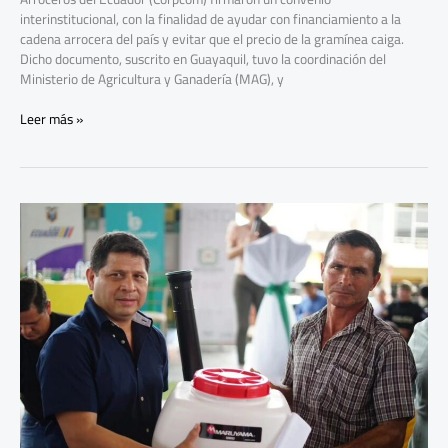
interinstitucional, con la finalidad de ayudar con financiamiento a la
cadena arrocera del país y evitar que el precio de la gramínea caiga.
Dicho documento, suscrito en Guayaquil, tuvo la coordinación del
Ministerio de Agricultura y Ganadería (MAG), y
Leer más »
2.383
productores de
Manabí
recibieron
ayuda
agropecuaria