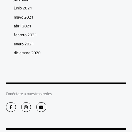
junio 2021
mayo 2021
abril 2021
febrero 2021
enero 2021
diciembre 2020
Conéctate a nuestras redes
F
I
Y
a
n
o
c
s
u
e
t
t
b
a
u
o
g
b
o
r
e