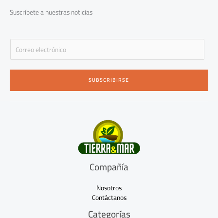
k
a
-
m
Suscríbete a nuestras noticias
f
E
m
a
i
SUBSCRIBIRSE
l
*
Compañía
Nosotros
Contáctanos
Categorías