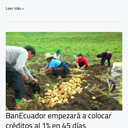
Leer más »
BanEcuador
empezará
a
colocar
créditos
al
1%
en
45
días
BanEcuador empezará a colocar
créditos al 1% en 45 días