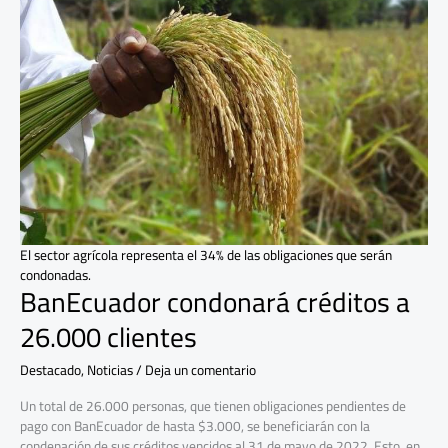
BanEcuador
condonará
créditos
a
26.000
clientes
El sector agrícola representa el 34% de las obligaciones que serán
condonadas.
BanEcuador condonará créditos a
26.000 clientes
Destacado
,
Noticias
/
Deja un comentario
Un total de 26.000 personas, que tienen obligaciones pendientes de
pago con BanEcuador de hasta $3.000, se beneficiarán con la
condenación de sus créditos vencidos al 31 de mayo de 2022. Esto, en