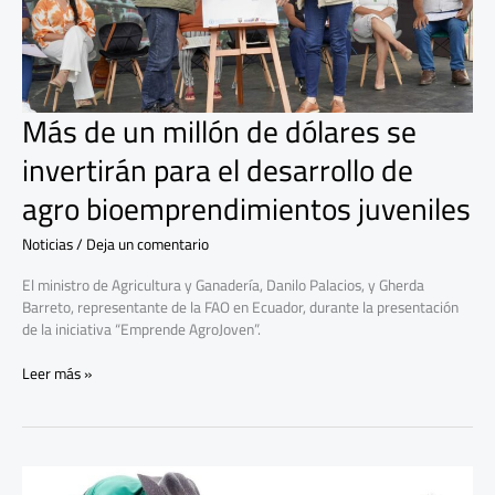
se
invertirán
para
el
desarrollo
de
Más de un millón de dólares se
agro
invertirán para el desarrollo de
bioemprendimientos
juveniles
agro bioemprendimientos juveniles
Noticias
/
Deja un comentario
El ministro de Agricultura y Ganadería, Danilo Palacios, y Gherda
Barreto, representante de la FAO en Ecuador, durante la presentación
de la iniciativa “Emprende AgroJoven”.
Leer más »
Organizaciones