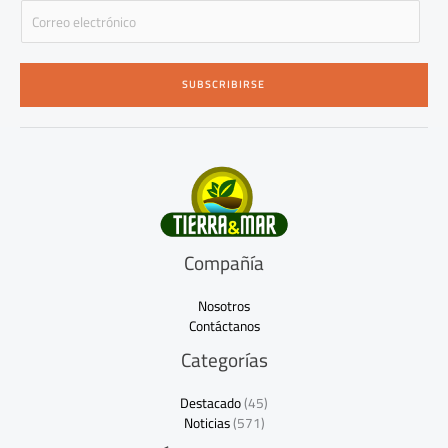
E
m
a
i
SUBSCRIBIRSE
l
*
Compañía
Nosotros
Contáctanos
Categorías
Destacado
(45)
Noticias
(571)