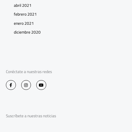
abril 2021
febrero 2021
enero 2021
diciembre 2020
Conéctate a nuestras redes
F
I
Y
a
n
o
c
s
u
e
t
t
b
a
u
o
g
b
o
r
e
k
a
-
m
Suscríbete a nuestras noticias
f