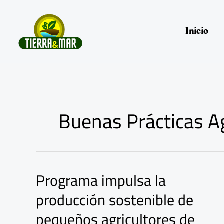
Ir
al
contenido
Inicio
Buenas Prácticas A
Programa impulsa la
Programa
impulsa
producción sostenible de
la
producción
pequeños agricultores de
sostenible