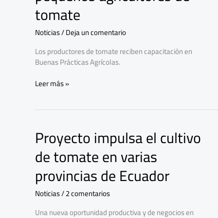
de
tomate
pequeños
agricultores
Noticias
/
Deja un comentario
de
tomate
Los productores de tomate reciben capacitación en
Buenas Prácticas Agrícolas.
Leer más »
Proyecto impulsa el cultivo
Proyecto
impulsa
de tomate en varias
el
cultivo
provincias de Ecuador
de
tomate
Noticias
/
2 comentarios
en
varias
Una nueva oportunidad productiva y de negocios en