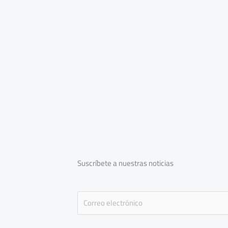
Suscríbete a nuestras noticias
E
m
a