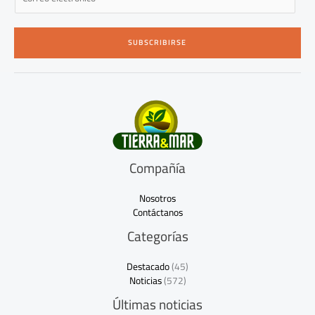
m
a
i
SUBSCRIBIRSE
l
*
Compañía
Nosotros
Contáctanos
Categorías
Destacado
(45)
Noticias
(572)
Últimas noticias