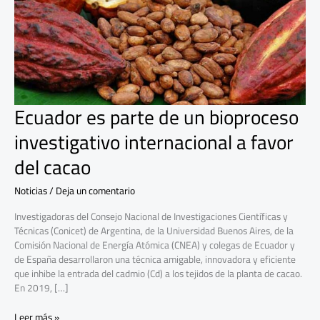
investigativo
internacional
a
favor
del
cacao
Ecuador es parte de un bioproceso
investigativo internacional a favor
del cacao
Noticias
/
Deja un comentario
Investigadoras del Consejo Nacional de Investigaciones Científicas y
Técnicas (Conicet) de Argentina, de la Universidad Buenos Aires, de la
Comisión Nacional de Energía Atómica (CNEA) y colegas de Ecuador y
de España desarrollaron una técnica amigable, innovadora y eficiente
que inhibe la entrada del cadmio (Cd) a los tejidos de la planta de cacao.
En 2019, […]
Leer más »