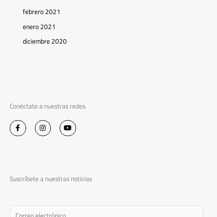
febrero 2021
enero 2021
diciembre 2020
Conéctate a nuestras redes
F
I
Y
a
n
o
c
s
u
e
t
t
b
a
u
o
g
b
o
r
e
k
a
-
m
Suscríbete a nuestras noticias
f
E