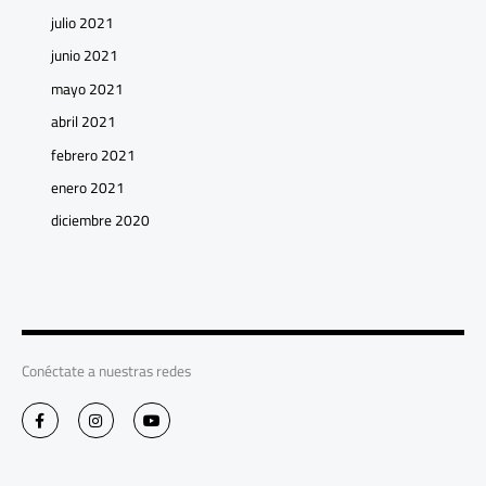
julio 2021
junio 2021
mayo 2021
abril 2021
febrero 2021
enero 2021
diciembre 2020
Conéctate a nuestras redes
F
I
Y
a
n
o
c
s
u
e
t
t
b
a
u
o
g
b