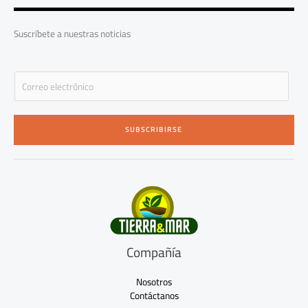
o
r
e
k
a
-
m
Suscríbete a nuestras noticias
f
E
m
a
i
SUBSCRIBIRSE
l
*
Compañía
Nosotros
Contáctanos