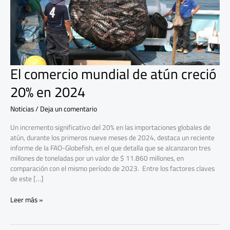
20%
en
2024
El comercio mundial de atún creció
20% en 2024
Noticias
/
Deja un comentario
Un incremento significativo del 20% en las importaciones globales de
atún, durante los primeros nueve meses de 2024, destaca un reciente
informe de la FAO-Globefish, en el que detalla que se alcanzaron tres
millones de toneladas por un valor de $ 11.860 millones, en
comparación con el mismo período de 2023. Entre los factores claves
de este […]
Leer más »