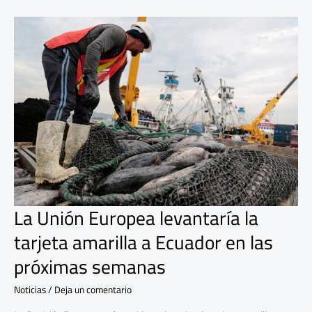
La
Unión
Europea levantaría
la
tarjeta
amarilla
a
Ecuador
en
las
próximas
semanas
La Unión Europea levantaría la
tarjeta amarilla a Ecuador en las
próximas semanas
Noticias
/
Deja un comentario