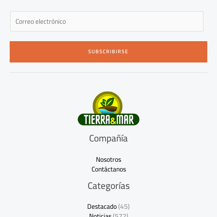
E
m
a
i
SUBSCRIBIRSE
l
*
Compañía
Nosotros
Contáctanos
Categorías
Destacado
(45)
Noticias
(572)