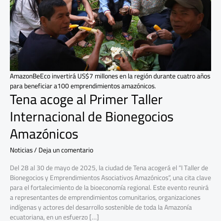
de
Bionegocios
Amazónicos
AmazonBeEco invertirá US$7 millones en la región durante cuatro años
para beneficiar a100 emprendimientos amazónicos.
Tena acoge al Primer Taller
Internacional de Bionegocios
Amazónicos
Noticias
/
Deja un comentario
Del 28 al 30 de mayo de 2025, la ciudad de Tena acogerá el “I Taller de
Bionegocios y Emprendimientos Asociativos Amazónicos”, una cita clave
para el fortalecimiento de la bioeconomía regional. Este evento reunirá
a representantes de emprendimientos comunitarios, organizaciones
indígenas y actores del desarrollo sostenible de toda la Amazonía
ecuatoriana, en un esfuerzo […]