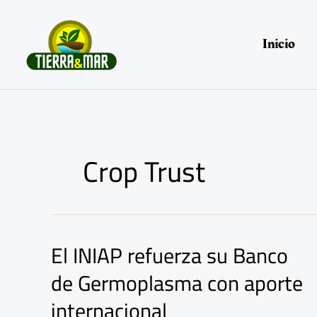
Ir
al
contenido
Inicio
Crop Trust
El INIAP refuerza su Banco
El
INIAP
de Germoplasma con aporte
refuerza
su
internacional
Banco