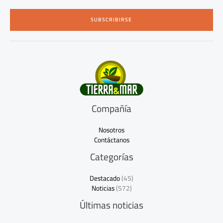
a
i
SUBSCRIBIRSE
l
*
Compañía
Nosotros
Contáctanos
Categorías
Destacado
(45)
Noticias
(572)
Últimas noticias