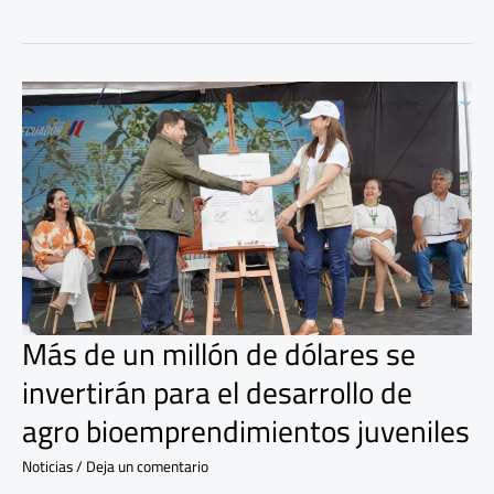
Más
de
un
millón
de
dólares
se
invertirán
para
el
desarrollo
de
Más de un millón de dólares se
agro
invertirán para el desarrollo de
bioemprendimientos
juveniles
agro bioemprendimientos juveniles
Noticias
/
Deja un comentario