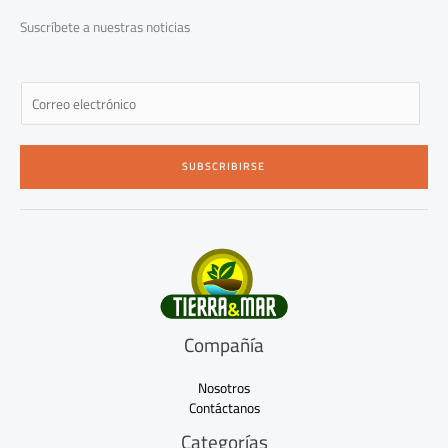
k
a
-
m
Suscríbete a nuestras noticias
f
E
m
a
i
SUBSCRIBIRSE
l
*
Compañía
Nosotros
Contáctanos
Categorías