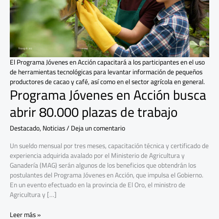
80.000
plazas
de
trabajo
El Programa Jóvenes en Acción capacitará a los participantes en el uso
de herramientas tecnológicas para levantar información de pequeños
productores de cacao y café, así como en el sector agrícola en general.
Programa Jóvenes en Acción busca
abrir 80.000 plazas de trabajo
Destacado
,
Noticias
/
Deja un comentario
Un sueldo mensual por tres meses, capacitación técnica y certificado de
experiencia adquirida avalado por el Ministerio de Agricultura y
Ganadería (MAG) serán algunos de los beneficios que obtendrán los
postulantes del Programa Jóvenes en Acción, que impulsa el Gobierno.
En un evento efectuado en la provincia de El Oro, el ministro de
Agricultura y […]
Leer más »