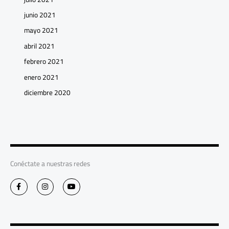
junio 2021
mayo 2021
abril 2021
febrero 2021
enero 2021
diciembre 2020
Conéctate a nuestras redes
F
I
Y
a
n
o
c
s
u
e
t
t
b
a
u
o
g
b
o
r
e