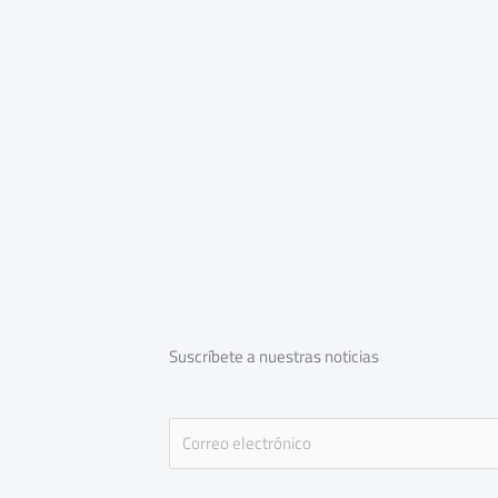
Suscríbete a nuestras noticias
E
m
a