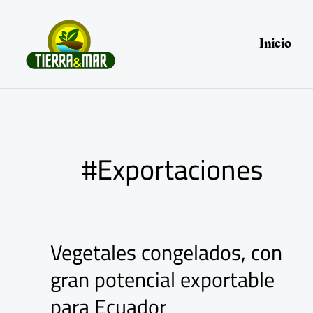
Ir
al
contenido
Inicio
#Exportaciones
Vegetales congelados, con
Vegetales
congelados,
gran potencial exportable
con
gran
para Ecuador
potencial