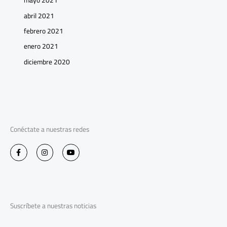
mayo 2021
abril 2021
febrero 2021
enero 2021
diciembre 2020
Conéctate a nuestras redes
F
I
Y
a
n
o
c
s
u
e
t
t
b
a
u
o
g
b
o
r
e
k
a
-
m
Suscríbete a nuestras noticias
f