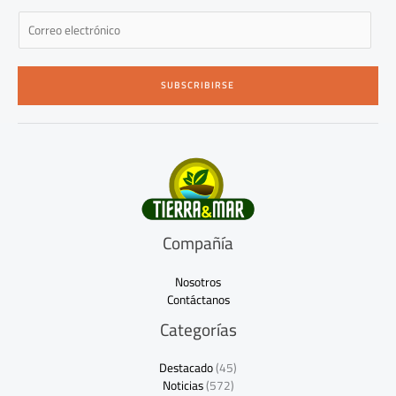
E
m
a
i
SUBSCRIBIRSE
l
*
Compañía
Nosotros
Contáctanos
Categorías
Destacado
(45)
Noticias
(572)