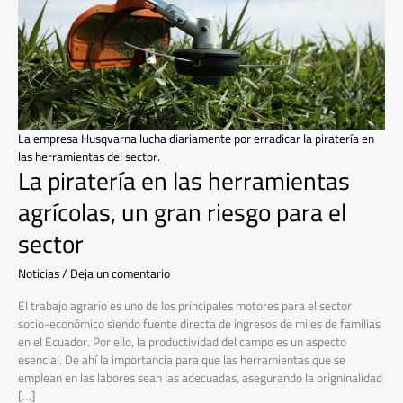
un
gran
riesgo
para
el
sector
La empresa Husqvarna lucha diariamente por erradicar la piratería en
las herramientas del sector.
La piratería en las herramientas
agrícolas, un gran riesgo para el
sector
Noticias
/
Deja un comentario
El trabajo agrario es uno de los principales motores para el sector
socio-económico siendo fuente directa de ingresos de miles de familias
en el Ecuador. Por ello, la productividad del campo es un aspecto
esencial. De ahí la importancia para que las herramientas que se
emplean en las labores sean las adecuadas, asegurando la origninalidad
[…]