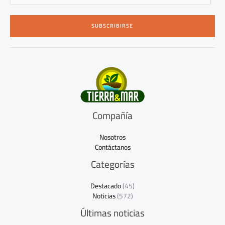
a
i
SUBSCRIBIRSE
l
*
Compañía
Nosotros
Contáctanos
Categorías
Destacado
(45)
Noticias
(572)
Últimas noticias