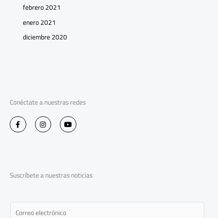
febrero 2021
enero 2021
diciembre 2020
Conéctate a nuestras redes
F
I
Y
a
n
o
c
s
u
e
t
t
b
a
u
o
g
b
o
r
e
k
a
-
m
Suscríbete a nuestras noticias
f
E
m