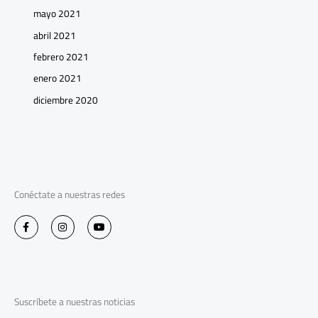
mayo 2021
abril 2021
febrero 2021
enero 2021
diciembre 2020
Conéctate a nuestras redes
F
I
Y
a
n
o
c
s
u
e
t
t
b
a
u
o
g
b
o
r
e
k
a
-
m
Suscríbete a nuestras noticias
f