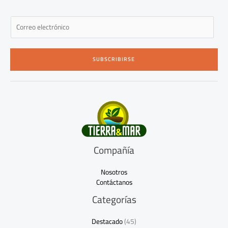
E
m
a
i
SUBSCRIBIRSE
l
*
Compañía
Nosotros
Contáctanos
Categorías
Destacado
(45)