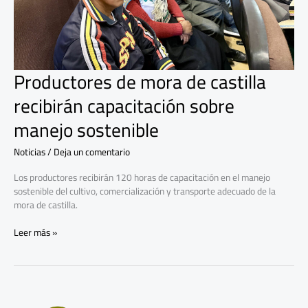
capacitación
sobre
manejo
sostenible
Productores de mora de castilla
recibirán capacitación sobre
manejo sostenible
Noticias
/
Deja un comentario
Los productores recibirán 120 horas de capacitación en el manejo
sostenible del cultivo, comercialización y transporte adecuado de la
mora de castilla.
Leer más »