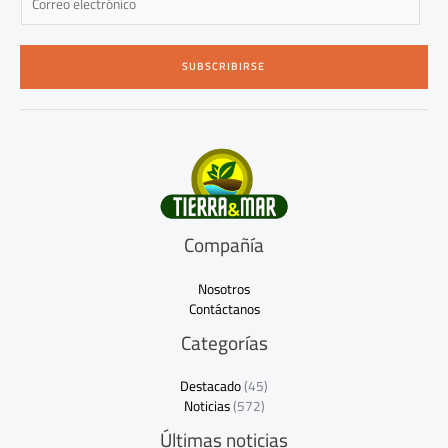
m
a
i
SUBSCRIBIRSE
l
*
Compañía
Nosotros
Contáctanos
Categorías
Destacado
(45)
Noticias
(572)
Últimas noticias