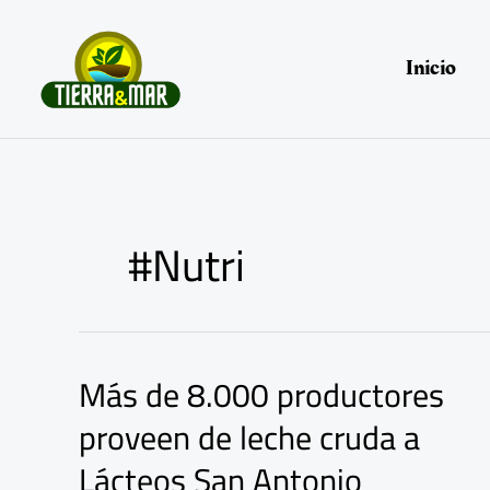
Ir
al
contenido
Inicio
#Nutri
Más de 8.000 productores
Más
de
proveen de leche cruda a
8.000
productores
Lácteos San Antonio
proveen