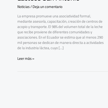
de
Noticias
/
Deja un comentario
leche
cruda
La empresa promueve una asociatividad formal,
a
mediante asesoría, capacitación, creación de centros de
Lácteos
acopio y transporte. El 98% del volumen total de la leche
San
que recibe proviene de diferentes comunidades y
Antonio
asociaciones. En el Ecuador se estima que al menos 290
mil personas se dedican de manera directa a actividades
de la industria láctea, cuyo […]
Leer más »