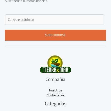
Suscríbete a nuestras noticias
f
E
m
a
i
SUBSCRIBIRSE
l
*
Compañía
Nosotros
Contáctanos
Categorías