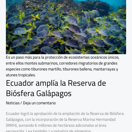
de
Biósfera
Galápagos
Es un paso más para la protección de ecosistemas oceánicos únicos,
entre ellos montes submarinos, corredores migratorios de grandes
especies como tiburones martillo, tiburones ballena, mantarrayas y
atunes tropicales.
Ecuador amplía la Reserva de
Biósfera Galápagos
Noticias
/
Deja un comentario
Ecuador logró la aprobación de la ampliación de la Reserva de Biósfera
Galápagos, con la incorporación de la Reserva Marina Hermandad
(RMH), sumando 6 millones de hectáreas adicionales al área
reconocida. Lea también: La industria de alimentos