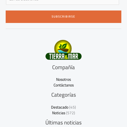
m
a
i
SUBSCRIBIRSE
l
*
Compañía
Nosotros
Contáctanos
Categorías
Destacado
(45)
Noticias
(572)
Últimas noticias