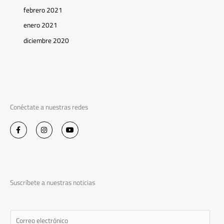
febrero 2021
enero 2021
diciembre 2020
Conéctate a nuestras redes
F
I
Y
a
n
o
c
s
u
e
t
t
b
a
u
o
g
b
o
r
e
k
a
-
m
Suscríbete a nuestras noticias
f
E