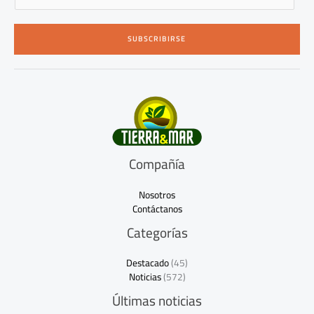
m
a
i
SUBSCRIBIRSE
l
*
Compañía
Nosotros
Contáctanos
Categorías
Destacado
(45)
Noticias
(572)
Últimas noticias