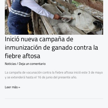
ganado
contra
la
fiebre
aftosa
Inició nueva campaña de
inmunización de ganado contra la
fiebre aftosa
Noticias
/
Deja un comentario
La campaña de vacunación contra la fiebre aftosa inició este 3 de mayo
y se extenderá hasta el 16 de junio del presente año.
Leer más »