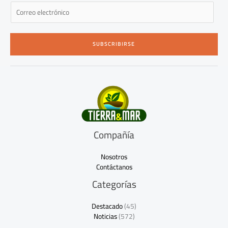
E
m
a
i
SUBSCRIBIRSE
l
*
Compañía
Nosotros
Contáctanos
Categorías
Destacado
(45)
Noticias
(572)