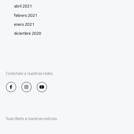
abril 2021
febrero 2021
enero 2021
diciembre 2020
Conéctate a nuestras redes
F
I
Y
a
n
o
c
s
u
e
t
t
b
a
u
o
g
b
o
r
e
k
a
-
m
Suscríbete a nuestras noticias
f